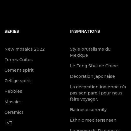
SERIES
INSPIRATIONS
New mosaics 2022
Style brutalisme du
Mexique
Terres Cuites
Le Feng Shui de Chine
Cement spirit
Décoration japonaise
Zellige spirit
La décoration indienne n’a
Pebbles
pas son pareil pour nous
faire voyager.
Mosaics
Balinese serenity
Ceramics
Ethnic mediterranean
LVT
Le Hygge du Danemark