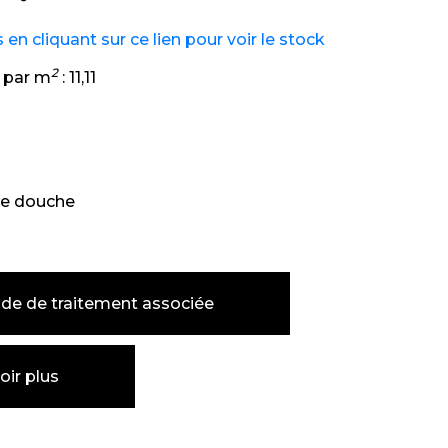
n cliquant sur ce lien pour voir le stock
2
 par m
:
11,11
e douche
de de traitement associée
oir plus