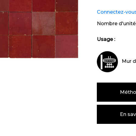
Connectez-vous e
Nombre d'unité
Usage :
Mur d
Métho
En sav