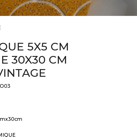
E
QUE 5X5 CM
GE 30X30 CM
VINTAGE
O03
cmx30cm
MIQUE