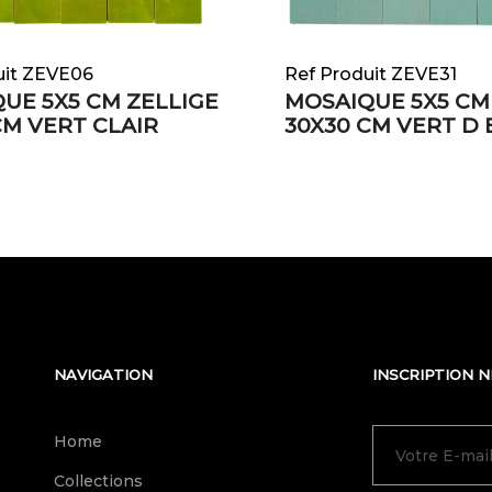
uit ZEVE06
Ref Produit ZEVE31
UE 5X5 CM ZELLIGE
MOSAIQUE 5X5 CM
CM VERT CLAIR
30X30 CM VERT D 
NAVIGATION
INSCRIPTION 
Home
Collections