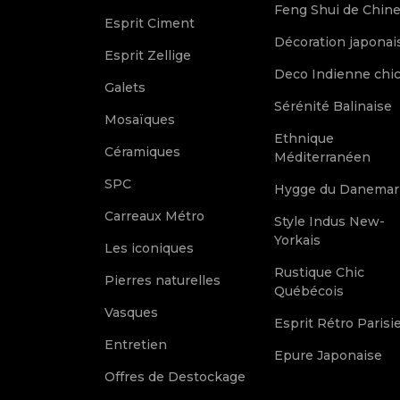
Feng Shui de Chin
Esprit Ciment
Décoration japonai
Esprit Zellige
Deco Indienne chi
Galets
Sérénité Balinaise
Mosaïques
Ethnique
Céramiques
Méditerranéen
SPC
Hygge du Danemar
Carreaux Métro
Style Indus New-
Yorkais
Les iconiques
Rustique Chic
Pierres naturelles
Québécois
Vasques
Esprit Rétro Parisi
Entretien
Epure Japonaise
Offres de Destockage