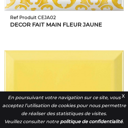
Ref Produit CEJA02
DECOR FAIT MAIN FLEUR JAUNE
X
En poursuivant votre navigation sur ce site, vous
acceptez l’utilisation de cookies pour nous permettre
de réaliser des statistiques de visites.
Ref Produit CEJA01
Veuillez consulter notre
politique de confidentialité
.
CARREAU METRO JAUNE 15 X 7.5 CM