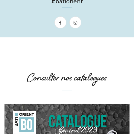
#batiorient
Consulter nos catalogues