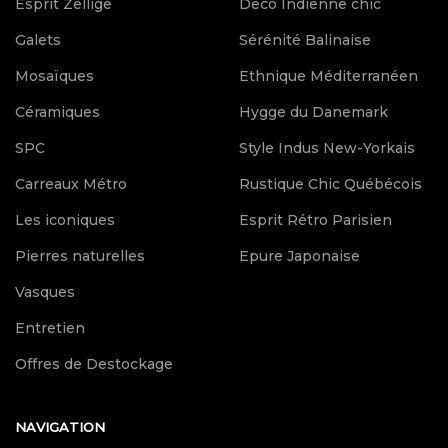
Esprit Zellige
Deco Indienne chic
Galets
Sérénité Balinaise
Mosaïques
Ethnique Méditerranéen
Céramiques
Hygge du Danemark
SPC
Style Indus New-Yorkais
Carreaux Métro
Rustique Chic Québécois
Les iconiques
Esprit Rétro Parisien
Pierres naturelles
Epure Japonaise
Vasques
Entretien
Offres de Destockage
NAVIGATION