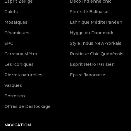
Esprit Zellige
Deco Indienne chic
Galets
Sérénité Balinaise
Mosaïques
Ethnique Méditerranéen
Céramiques
Hygge du Danemark
SPC
Style Indus New-Yorkais
Carreaux Métro
Rustique Chic Québécois
Les iconiques
Esprit Rétro Parisien
Pierres naturelles
Epure Japonaise
Vasques
Entretien
Offres de Destockage
NAVIGATION