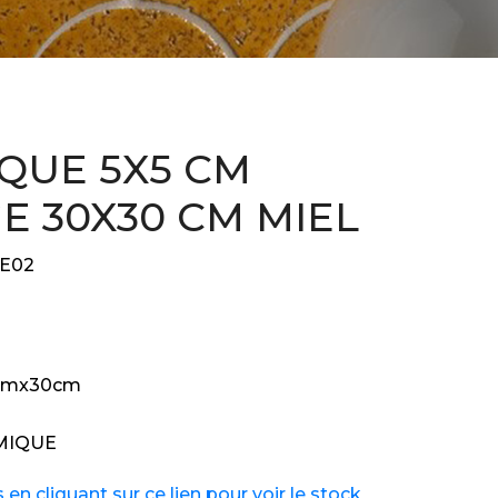
QUE 5X5 CM
GE 30X30 CM MIEL
E02
cmx30cm
MIQUE
n cliquant sur ce lien pour voir le stock