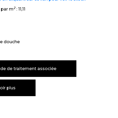
2
 par m
:
11,11
e douche
de de traitement associée
oir plus