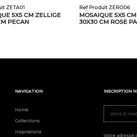
uit ZETA01
Ref Produit ZERO06
UE 5X5 CM ZELLIGE
MOSAIQUE 5X5 CM
CM PECAN
30X30 CM ROSE P
NAVIGATION
INSCRIPTION 
Home
Collections
e
Inspirations
Votre adresse 