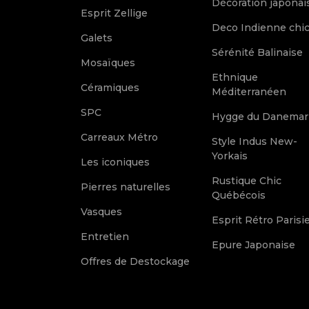
Décoration japonai
Esprit Zellige
Deco Indienne chi
Galets
Sérénité Balinaise
Mosaïques
Ethnique
Céramiques
Méditerranéen
SPC
Hygge du Danemar
Carreaux Métro
Style Indus New-
Yorkais
Les iconiques
Rustique Chic
Pierres naturelles
Québécois
Vasques
Esprit Rétro Parisi
Entretien
Epure Japonaise
Offres de Destockage