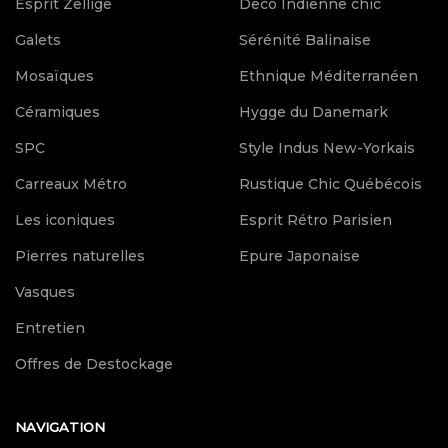
Esprit Zellige
Deco Indienne chic
Galets
Sérénité Balinaise
Mosaïques
Ethnique Méditerranéen
Céramiques
Hygge du Danemark
SPC
Style Indus New-Yorkais
Carreaux Métro
Rustique Chic Québécois
Les iconiques
Esprit Rétro Parisien
Pierres naturelles
Epure Japonaise
Vasques
Entretien
Offres de Destockage
NAVIGATION