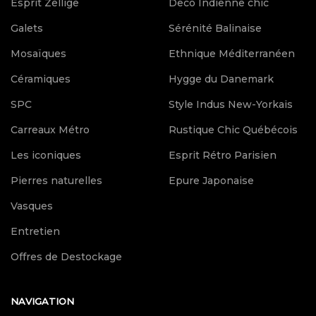
Esprit Zellige
Deco Indienne chic
Galets
Sérénité Balinaise
Mosaïques
Ethnique Méditerranéen
Céramiques
Hygge du Danemark
SPC
Style Indus New-Yorkais
Carreaux Métro
Rustique Chic Québécois
Les iconiques
Esprit Rétro Parisien
Pierres naturelles
Epure Japonaise
Vasques
Entretien
Offres de Destockage
NAVIGATION