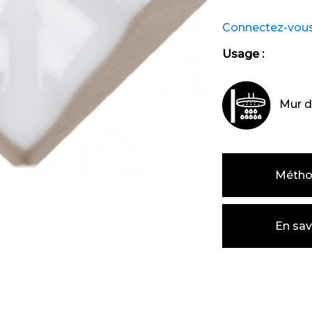
Connectez-vous e
Usage :
Mur d
Métho
En sav