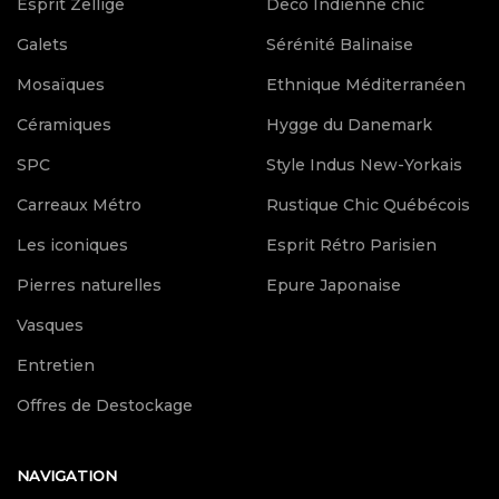
Esprit Zellige
Deco Indienne chic
Galets
Sérénité Balinaise
Mosaïques
Ethnique Méditerranéen
Céramiques
Hygge du Danemark
SPC
Style Indus New-Yorkais
Carreaux Métro
Rustique Chic Québécois
Les iconiques
Esprit Rétro Parisien
Pierres naturelles
Epure Japonaise
Vasques
Entretien
Offres de Destockage
NAVIGATION