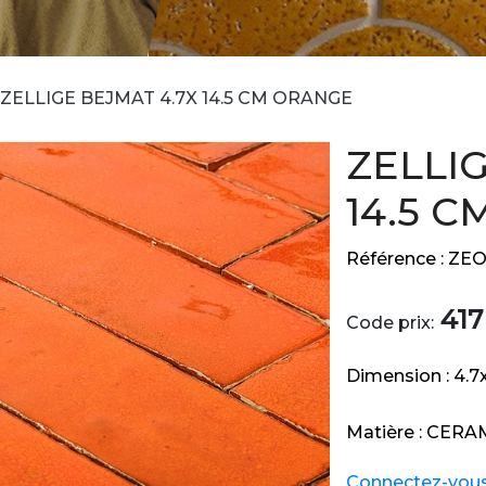
ZELLIGE BEJMAT 4.7X 14.5 CM ORANGE
ZELLI
14.5 
Référence :
ZEO
417
Code prix:
Dimension :
4.7
Matière :
CERA
Connectez-vous e