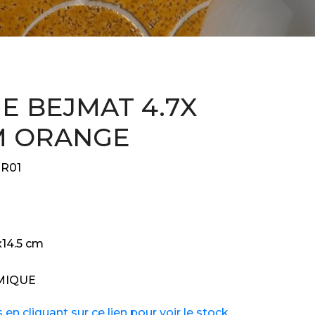
GE BEJMAT 4.7X
CM ORANGE
R01
x14.5 cm
MIQUE
n cliquant sur ce lien pour voir le stock