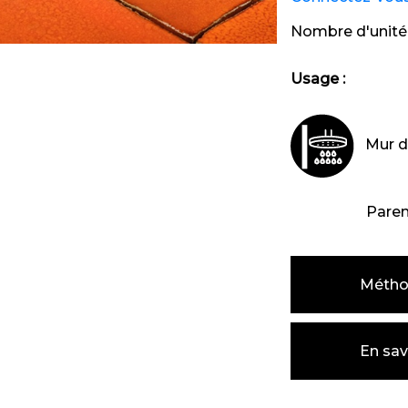
Nombre d'unité
Usage :
Mur d
Parem
Métho
En sav