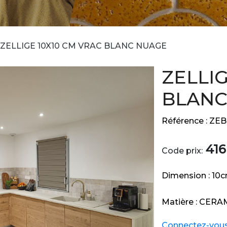
ZELLIGE 10X10 CM VRAC BLANC NUAGE
ZELLIG
BLANC
Référence :
ZEB
416
Code prix:
Dimension :
10
Matière :
CERA
Connectez-vous e