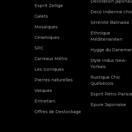
Décoration japonai
Esprit Zellige
Deco Indienne chi
Galets
Sérénité Balinaise
Mosaïques
Ethnique
Céramiques
Méditerranéen
SPC
Hygge du Danemar
Carreaux Métro
Style Indus New-
Yorkais
Les iconiques
Rustique Chic
Pierres naturelles
Québécois
Vasques
Esprit Rétro Parisi
Entretien
Epure Japonaise
Offres de Destockage