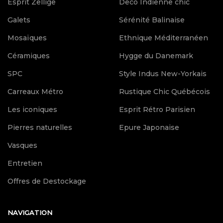
Esprit Zellige
Deco Indienne chic
Galets
Sérénité Balinaise
Mosaïques
Ethnique Méditerranéen
Céramiques
Hygge du Danemark
SPC
Style Indus New-Yorkais
Carreaux Métro
Rustique Chic Québécois
Les iconiques
Esprit Rétro Parisien
Pierres naturelles
Epure Japonaise
Vasques
Entretien
Offres de Destockage
NAVIGATION