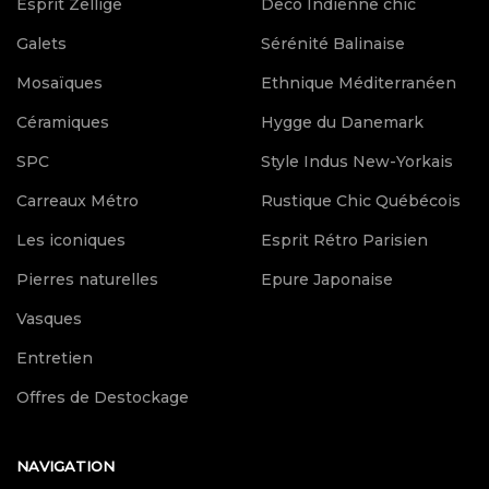
Esprit Zellige
Deco Indienne chic
Galets
Sérénité Balinaise
Mosaïques
Ethnique Méditerranéen
Céramiques
Hygge du Danemark
SPC
Style Indus New-Yorkais
Carreaux Métro
Rustique Chic Québécois
Les iconiques
Esprit Rétro Parisien
Pierres naturelles
Epure Japonaise
Vasques
Entretien
Offres de Destockage
NAVIGATION