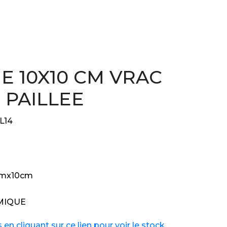
E 10X10 CM VRAC
 PAILLEE
L14
cmx10cm
MIQUE
n cliquant sur ce lien pour voir le stock