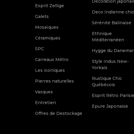
Décoration japonai
Esprit Zellige
Deco Indienne chi
Galets
Sérénité Balinaise
Mosaïques
Ethnique
Céramiques
Méditerranéen
SPC
Hygge du Danemar
Carreaux Métro
Style Indus New-
Yorkais
Les iconiques
Rustique Chic
Pierres naturelles
Québécois
Vasques
Esprit Rétro Parisi
Entretien
Epure Japonaise
Offres de Destockage