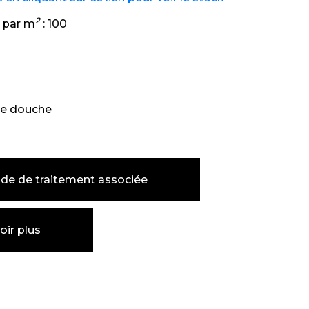
2
 par m
:
100
e douche
de de traitement associée
oir plus