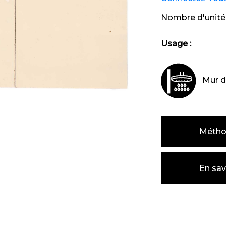
Nombre d'unité
Usage :
Mur d
Métho
En sav