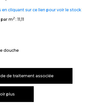
n cliquant sur ce lien pour voir le stock
2
 par m
:
11,11
e douche
de de traitement associée
oir plus