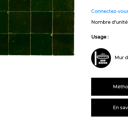
Connectez-vous e
Nombre d'unité
Usage :
Mur d
Métho
En sav