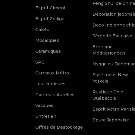
Feng Shui de Chin
Esprit Ciment
Décoration japonai
Esprit Zellige
Deco Indienne chi
Galets
Sérénité Balinaise
Mosaïques
Ethnique
Céramiques
Méditerranéen
SPC
Hygge du Danemar
Carreaux Métro
Style Indus New-
Yorkais
Les iconiques
Rustique Chic
Pierres naturelles
Québécois
Vasques
Esprit Rétro Parisi
Entretien
Epure Japonaise
Offres de Destockage