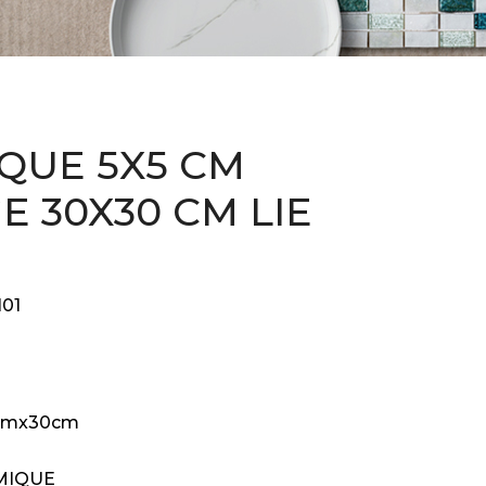
QUE 5X5 CM
E 30X30 CM LIE
N
I01
cmx30cm
MIQUE