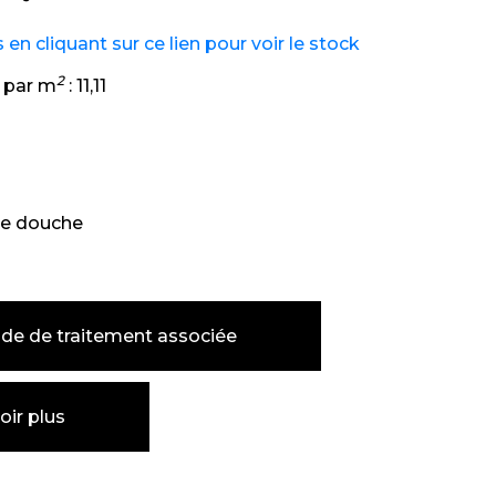
n cliquant sur ce lien pour voir le stock
2
 par m
:
11,11
e douche
de de traitement associée
oir plus