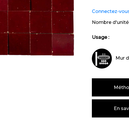
Connectez-vous e
Nombre d'unité
Usage :
Mur d
Métho
En sav