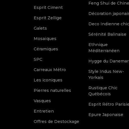
Feng Shui de Chin
Esprit Ciment
Décoration japonai
Esprit Zellige
Deco Indienne chi
Galets
Sérénité Balinaise
Mosaïques
Ethnique
Céramiques
Méditerranéen
SPC
Hygge du Danemar
Carreaux Métro
Style Indus New-
Yorkais
Les iconiques
Rustique Chic
Pierres naturelles
Québécois
Vasques
Esprit Rétro Parisi
Entretien
Epure Japonaise
Offres de Destockage