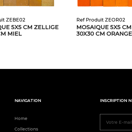
uit ZEBE02
Ref Produit ZEOR02
UE 5X5 CM ZELLIGE
MOSAIQUE 5X5 CM
CM MIEL
30X30 CM ORANGE
NAVIGATION
INSCRIPTION 
Home
Collections