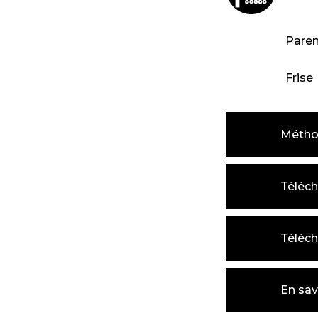
Parem
Frise
Métho
Téléch
Téléch
En sav