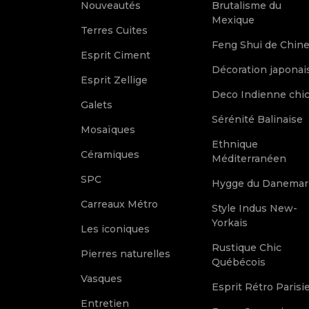
Nouveautés
Brutalisme du
Mexique
Terres Cuites
Feng Shui de Chin
Esprit Ciment
Décoration japonai
Esprit Zellige
Deco Indienne chi
Galets
Sérénité Balinaise
Mosaïques
Ethnique
Céramiques
Méditerranéen
SPC
Hygge du Danemar
Carreaux Métro
Style Indus New-
Yorkais
Les iconiques
Rustique Chic
Pierres naturelles
Québécois
Vasques
Esprit Rétro Parisi
Entretien