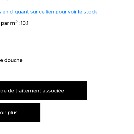
n cliquant sur ce lien pour voir le stock
2
 par m
:
10,1
e douche
de de traitement associée
oir plus