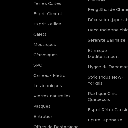
Terres Cuites
Feng Shui de Chin
Esprit Ciment
Décoration japonai
Esprit Zellige
Deco Indienne chi
Galets
Sérénité Balinaise
Mosaïques
Ethnique
Céramiques
Méditerranéen
SPC
Hygge du Danemar
Carreaux Métro
Style Indus New-
Yorkais
Les iconiques
Rustique Chic
Pierres naturelles
Québécois
Vasques
Esprit Rétro Parisi
Entretien
Epure Japonaise
Offres de Destockage