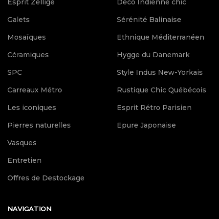
Esprit Zellige
Deco Indienne chic
Galets
Sérénité Balinaise
Mosaïques
Ethnique Méditerranéen
Céramiques
Hygge du Danemark
SPC
Style Indus New-Yorkais
Carreaux Métro
Rustique Chic Québécois
Les iconiques
Esprit Rétro Parisien
Pierres naturelles
Epure Japonaise
Vasques
Entretien
Offres de Destockage
NAVIGATION