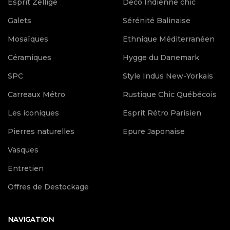
Esprit Zellige
Deco Indienne chic
Galets
Sérénité Balinaise
Mosaïques
Ethnique Méditerranéen
Céramiques
Hygge du Danemark
SPC
Style Indus New-Yorkais
Carreaux Métro
Rustique Chic Québécois
Les iconiques
Esprit Rétro Parisien
Pierres naturelles
Epure Japonaise
Vasques
Entretien
Offres de Destockage
NAVIGATION