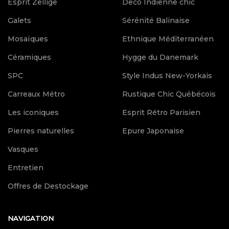
Esprit Zellige
Deco Indienne chic
Galets
Sérénité Balinaise
Mosaïques
Ethnique Méditerranéen
Céramiques
Hygge du Danemark
SPC
Style Indus New-Yorkais
Carreaux Métro
Rustique Chic Québécois
Les iconiques
Esprit Rétro Parisien
Pierres naturelles
Epure Japonaise
Vasques
Entretien
Offres de Destockage
NAVIGATION