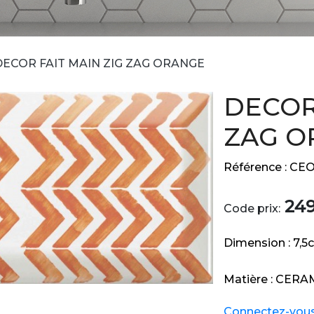
DECOR FAIT MAIN ZIG ZAG ORANGE
DECOR
ZAG O
Référence :
CEO
24
Code prix:
Dimension :
7,5
Matière :
CERA
Connectez-vous e