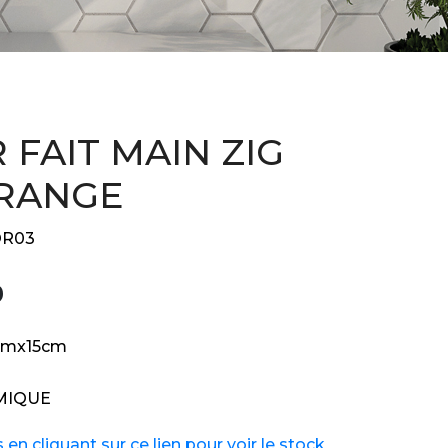
 FAIT MAIN ZIG
RANGE
R03
9
cmx15cm
MIQUE
n cliquant sur ce lien pour voir le stock