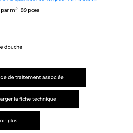
2
 par m
:
89 pces
e douche
de de traitement associée
arger la fiche technique
oir plus