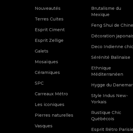
Nouveautés
Brutalisme du
Mexique
Terres Cuites
Feng Shui de Chin
Esprit Ciment
Décoration japonai
Esprit Zellige
Deco Indienne chi
Galets
Sérénité Balinaise
Mosaïques
Ethnique
Céramiques
Méditerranéen
SPC
Hygge du Danemar
Carreaux Métro
Style Indus New-
Yorkais
Les iconiques
Rustique Chic
Pierres naturelles
Québécois
Vasques
Esprit Rétro Parisi