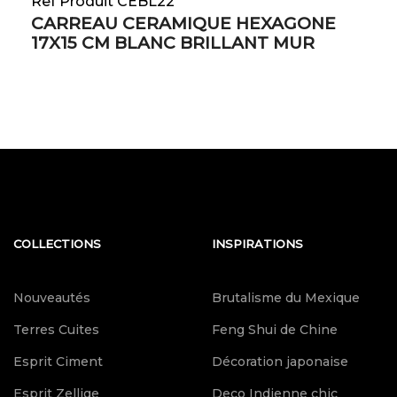
Ref Produit CEBL22
CARREAU CERAMIQUE HEXAGONE
17X15 CM BLANC BRILLANT MUR
COLLECTIONS
INSPIRATIONS
Nouveautés
Brutalisme du Mexique
Terres Cuites
Feng Shui de Chine
Esprit Ciment
Décoration japonaise
Esprit Zellige
Deco Indienne chic