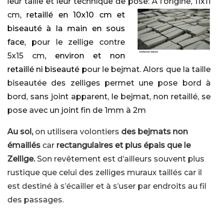
leur taille et leur technique de pose:
A l’origine, 11x11
cm
, retaillé en 10x10 cm et
biseauté à la main en sous
face, p
our le zellige contre
5x15 cm
, environ et non
retaillé ni biseauté p
our le bejmat. Alors que la taille
biseautée des zelliges permet une pose bord à
bord, sans joint apparent, le bejmat, non retaillé, se
pose avec un joint fin de 1mm à 2m
Au sol,
on utilisera volontiers
des bejmats non
émaillés
car
rectangulaires et plus épais que le
Zellige.
Son revêtement est d’ailleurs souvent plus
rustique
que celui des zelliges muraux taillés car il
est destiné à s’écailler et à s’user par endroits au fil
des passages.