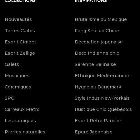
COLLECTIONS
INSPIRATIONS
Nouveautés
Brutalisme du Mexique
Terres Cuites
Feng Shui de Chine
Esprit Ciment
Décoration japonaise
Esprit Zellige
Deco Indienne chic
Galets
Sérénité Balinaise
Mosaïques
Ethnique Méditerranéen
Céramiques
Hygge du Danemark
SPC
Style Indus New-Yorkais
Carreaux Métro
Rustique Chic Québécois
Les iconiques
Esprit Rétro Parisien
Pierres naturelles
Epure Japonaise