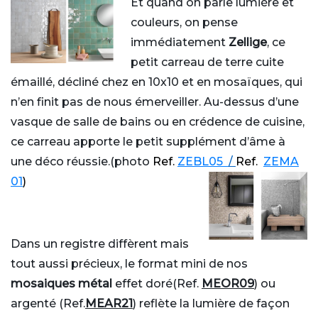
Et quand on parle lumière et
couleurs, on pense
immédiatement
Zellige
, ce
petit carreau de terre cuite
émaillé, décliné chez en 10x10 et en mosaïques, qui
n’en finit pas de nous émerveiller. Au-dessus d’une
vasque de salle de bains ou en crédence de cuisine,
ce carreau apporte le petit supplément d’âme à
une déco réussie.(photo
Ref.
ZEBL05
/
Ref.
ZEMA
01
)
Dans un registre diffèrent mais
tout aussi précieux, le format mini de nos
mosaiques métal
effet doré(Ref.
MEOR09
)
ou
argenté (
Ref.
MEAR21
)
reflète la lumière de façon