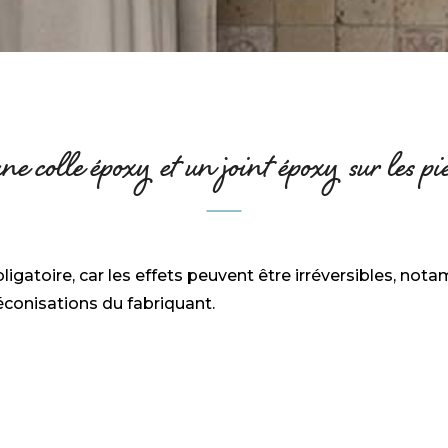
une colle époxy et un joint époxy sur les pi
bligatoire, car les effets peuvent être irréversibles, n
réconisations du fabriquant.