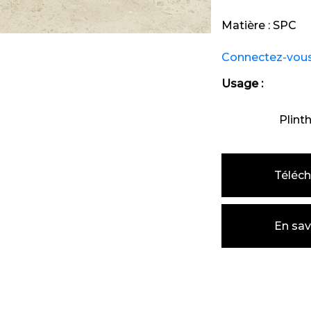
Matière :
SPC
Connectez-vous e
Usage :
Plint
Téléch
En sav