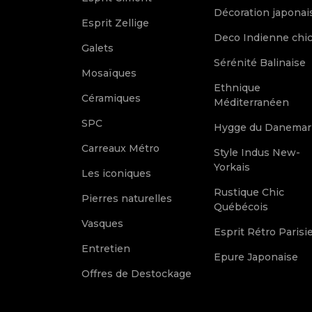
Décoration japonai
Esprit Zellige
Deco Indienne chi
Galets
Sérénité Balinaise
Mosaïques
Ethnique
Céramiques
Méditerranéen
SPC
Hygge du Danemar
Carreaux Métro
Style Indus New-
Yorkais
Les iconiques
Rustique Chic
Pierres naturelles
Québécois
Vasques
Esprit Rétro Parisi
Entretien
Epure Japonaise
Offres de Destockage