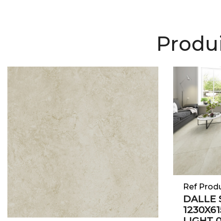
Produi
Ref Prod
DALLE 
1230X6
LIGHT 