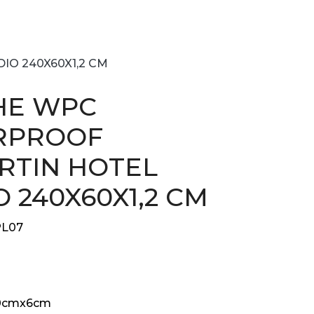
O 240X60X1,2 CM
HE WPC
RPROOF
RTIN HOTEL
 240X60X1,2 CM
L07
0cmx6cm