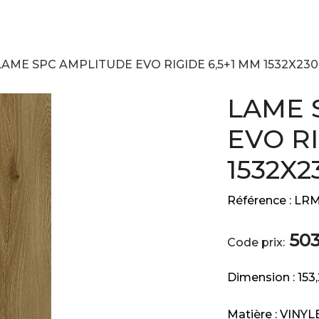
LAME SPC AMPLITUDE EVO RIGIDE 6,5+1 MM 1532X23
LAME 
EVO RI
1532X
Référence :
LRM
50
Code prix:
Dimension :
153
Matière :
VINYL