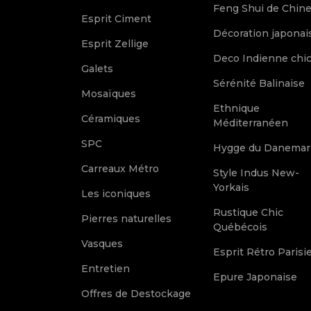
Feng Shui de Chin
Esprit Ciment
Décoration japonai
Esprit Zellige
Deco Indienne chi
Galets
Sérénité Balinaise
Mosaïques
Ethnique
Céramiques
Méditerranéen
SPC
Hygge du Danemar
Carreaux Métro
Style Indus New-
Yorkais
Les iconiques
Rustique Chic
Pierres naturelles
Québécois
Vasques
Esprit Rétro Parisi
Entretien
Epure Japonaise
Offres de Destockage