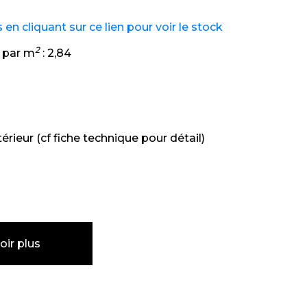
n cliquant sur ce lien pour voir le stock
2
 par m
:
2,84
térieur (cf fiche technique pour détail)
oir plus