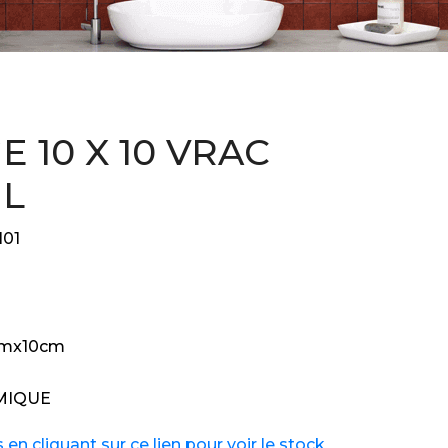
E 10 X 10 VRAC
UL
I01
cmx10cm
MIQUE
n cliquant sur ce lien pour voir le stock