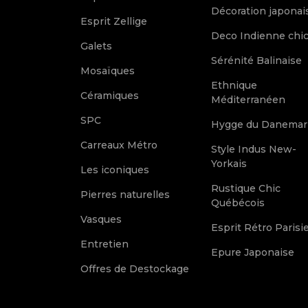
Décoration japonai
Esprit Zellige
Deco Indienne chi
Galets
Sérénité Balinaise
Mosaïques
Ethnique
Céramiques
Méditerranéen
SPC
Hygge du Danemar
Carreaux Métro
Style Indus New-
Yorkais
Les iconiques
Rustique Chic
Pierres naturelles
Québécois
Vasques
Esprit Rétro Parisi
Entretien
Epure Japonaise
Offres de Destockage