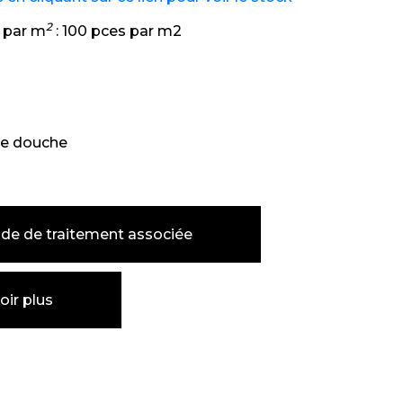
2
 par m
:
100 pces par m2
e douche
de de traitement associée
oir plus