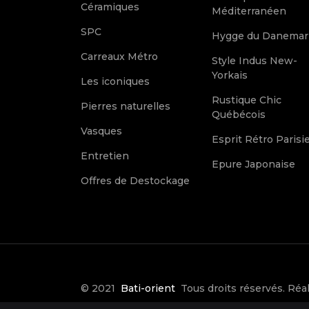
Céramiques
Méditerranéen
SPC
Hygge du Danemar
Carreaux Métro
Style Indus New-
Yorkais
Les iconiques
Rustique Chic
Pierres naturelles
Québécois
Vasques
Esprit Rétro Parisi
Entretien
Epure Japonaise
Offres de Destockage
© 2021
Bati-orient
Tous droits réservés. Réal
Make it Créative