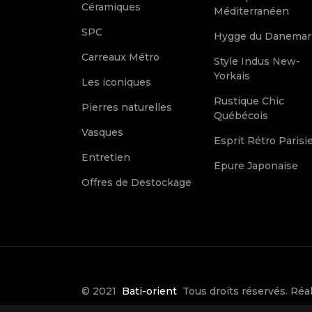
Céramiques
Méditerranéen
SPC
Hygge du Danemar
Carreaux Métro
Style Indus New-
Yorkais
Les iconiques
Rustique Chic
Pierres naturelles
Québécois
Vasques
Esprit Rétro Parisi
Entretien
Epure Japonaise
Offres de Destockage
© 2021
Bati-orient
Tous droits réservés. Réal
Make it Créative